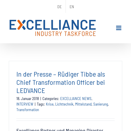
Skip
DE
EN
to
content
In der Presse – Rüdiger Tibbe als
Chief Transformation Officer bei
LEDVANCE
18. Januar 2018
|
Categories:
EXCELLIANCE NEWS
,
INTERVIEW
|
Tags:
Krise
,
Lichttechnik
,
Mittelstand
,
Sanierung
,
Transformation
Excelliance Partner und Managing Director